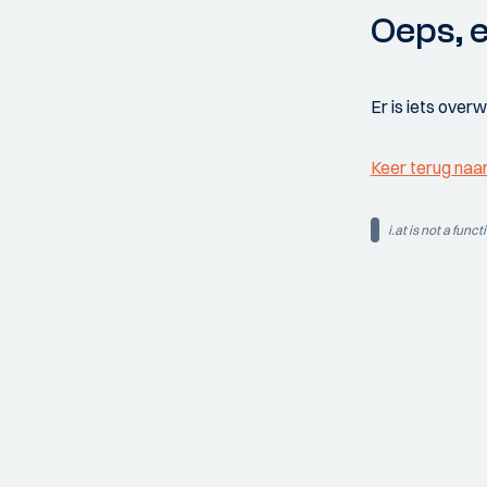
Oeps, e
Er is iets over
Keer terug naa
i.at is not a funct