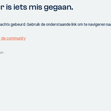
r is iets mis gegaan.
wachts gebeurd. Gebruik de onderstaande link om te navigeren naa
r de community
ion