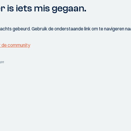
r is iets mis gegaan.
wachts gebeurd. Gebruik de onderstaande link om te navigeren naa
r de community
ion