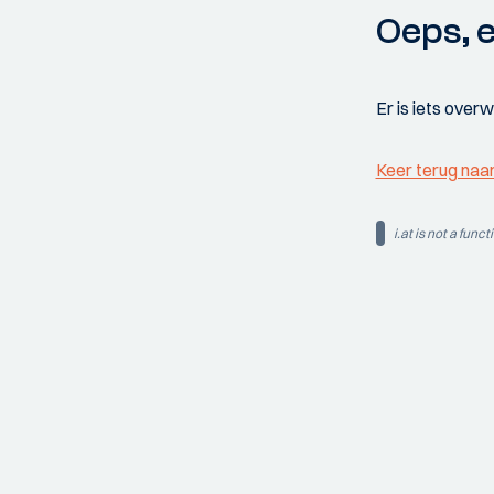
Oeps, e
Er is iets over
Keer terug naa
i.at is not a funct