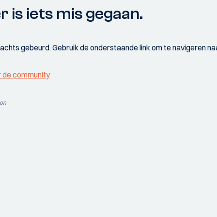
r is iets mis gegaan.
wachts gebeurd. Gebruik de onderstaande link om te navigeren naa
r de community
ion