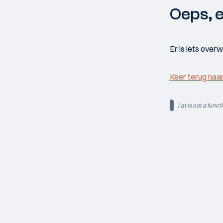
Oeps, e
Er is iets over
Keer terug naa
i.at is not a funct