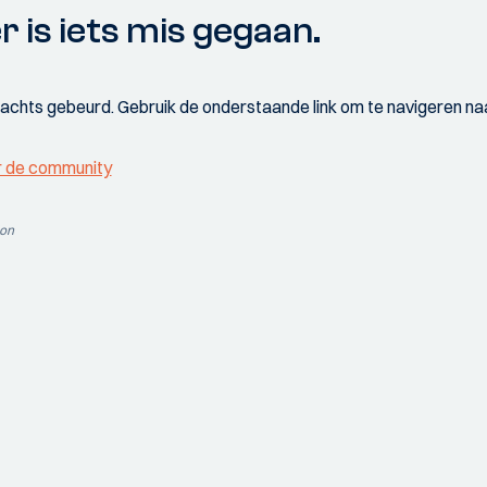
r is iets mis gegaan.
wachts gebeurd. Gebruik de onderstaande link om te navigeren naa
r de community
ion