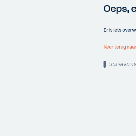
Oeps, e
Er is iets over
Keer terug naa
i.at is not a funct