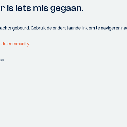
r is iets mis gegaan.
wachts gebeurd. Gebruik de onderstaande link om te navigeren naa
r de community
ion