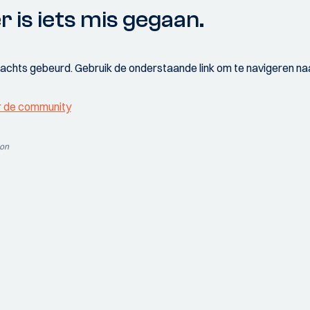
r is iets mis gegaan.
wachts gebeurd. Gebruik de onderstaande link om te navigeren naa
r de community
ion