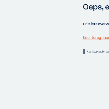
Oeps, e
Er is iets over
Keer terug naa
i.at is not a funct