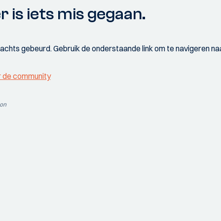
r is iets mis gegaan.
wachts gebeurd. Gebruik de onderstaande link om te navigeren naa
r de community
ion