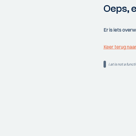
Oeps, e
Er is iets over
Keer terug naa
i.at is not a funct