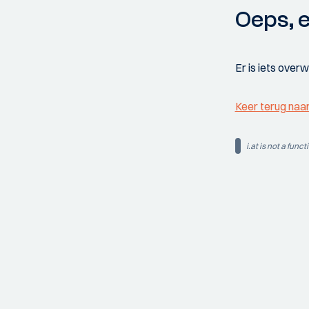
Oeps, e
Er is iets over
Keer terug naa
i.at is not a funct