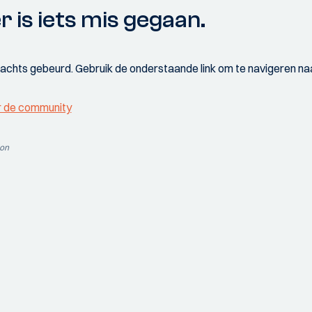
r is iets mis gegaan.
wachts gebeurd. Gebruik de onderstaande link om te navigeren naa
r de community
ion