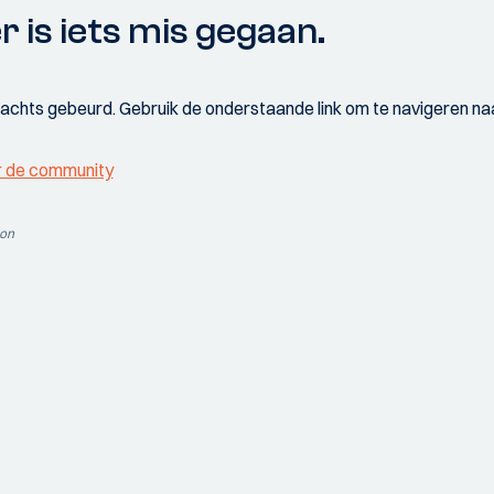
r is iets mis gegaan.
wachts gebeurd. Gebruik de onderstaande link om te navigeren naa
r de community
ion