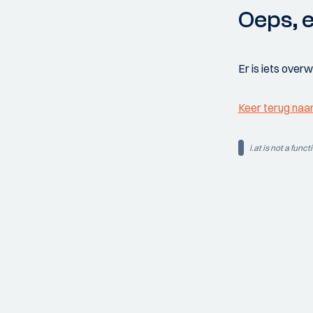
Oeps, e
Er is iets over
Keer terug naa
i.at is not a funct