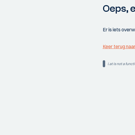
Oeps, e
Er is iets over
Keer terug naa
i.at is not a funct