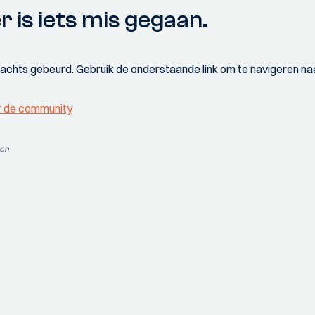
r is iets mis gegaan.
wachts gebeurd. Gebruik de onderstaande link om te navigeren naa
r de community
ion