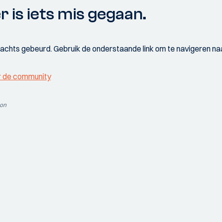
r is iets mis gegaan.
wachts gebeurd. Gebruik de onderstaande link om te navigeren naa
r de community
ion