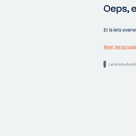
Oeps, e
Er is iets over
Keer terug naa
i.at is not a funct