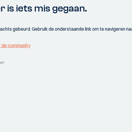
r is iets mis gegaan.
wachts gebeurd. Gebruik de onderstaande link om te navigeren naa
r de community
ion