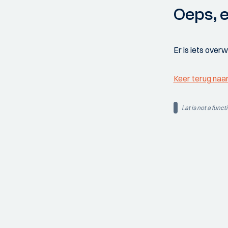
Oeps, e
Er is iets over
Keer terug naa
i.at is not a funct