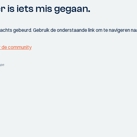
r is iets mis gegaan.
wachts gebeurd. Gebruik de onderstaande link om te navigeren naa
r de community
ion