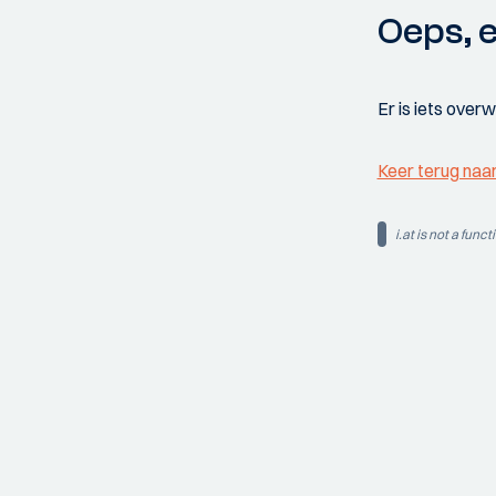
Oeps, e
Er is iets over
Keer terug naa
i.at is not a funct