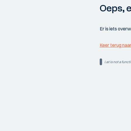
Oeps, e
Er is iets over
Keer terug naa
i.at is not a funct