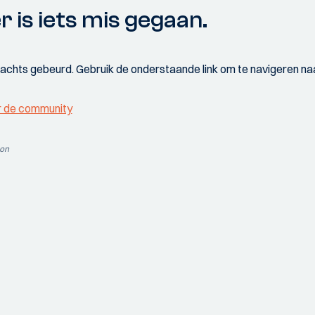
r is iets mis gegaan.
wachts gebeurd. Gebruik de onderstaande link om te navigeren naa
r de community
ion