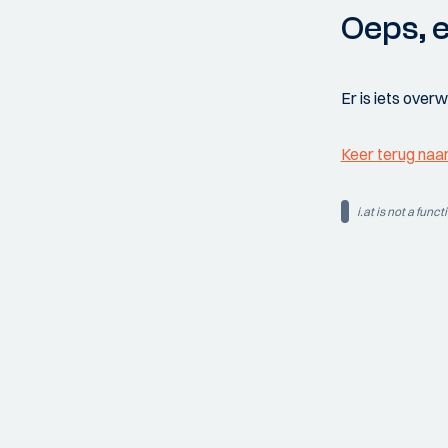
Oeps, e
Er is iets over
Keer terug naa
i.at is not a funct