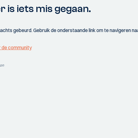
r is iets mis gegaan.
wachts gebeurd. Gebruik de onderstaande link om te navigeren naa
r de community
ion