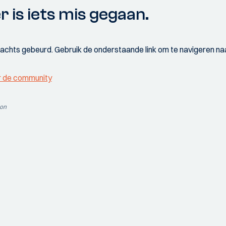
r is iets mis gegaan.
wachts gebeurd. Gebruik de onderstaande link om te navigeren naa
r de community
ion