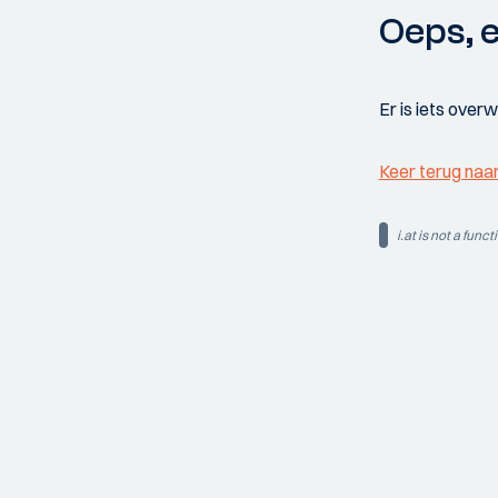
Oeps, e
Er is iets over
Keer terug naa
i.at is not a funct