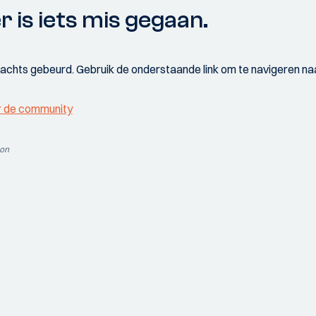
r is iets mis gegaan.
wachts gebeurd. Gebruik de onderstaande link om te navigeren naa
r de community
ion