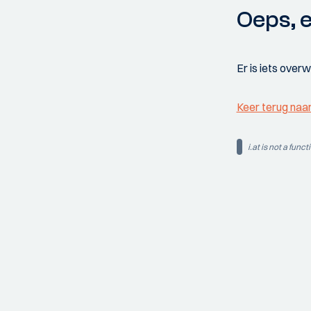
Oeps, e
Er is iets over
Keer terug naa
i.at is not a funct