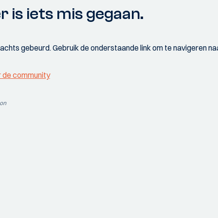
r is iets mis gegaan.
wachts gebeurd. Gebruik de onderstaande link om te navigeren naa
r de community
ion