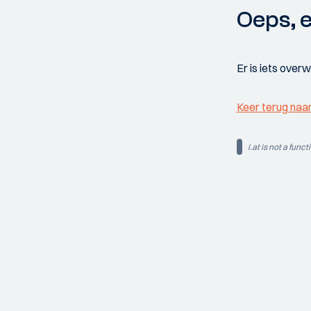
Oeps, e
Er is iets over
Keer terug naa
i.at is not a funct