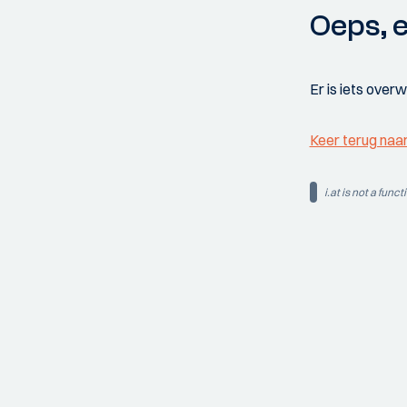
Oeps, e
Er is iets over
Keer terug naa
i.at is not a funct