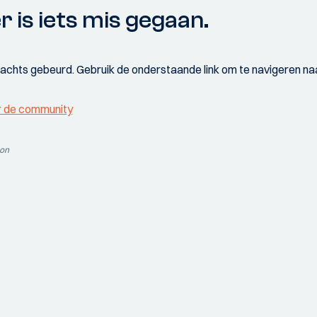
r is iets mis gegaan.
wachts gebeurd. Gebruik de onderstaande link om te navigeren naa
r de community
ion