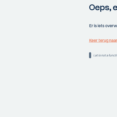
Oeps, e
Er is iets over
Keer terug naa
i.at is not a funct