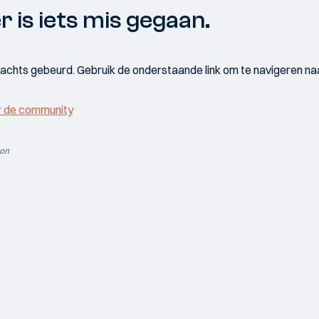
r is iets mis gegaan.
wachts gebeurd. Gebruik de onderstaande link om te navigeren naa
r de community
ion