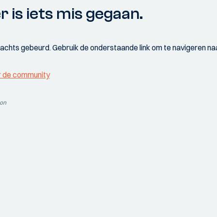
r is iets mis gegaan.
wachts gebeurd. Gebruik de onderstaande link om te navigeren naa
r de community
ion