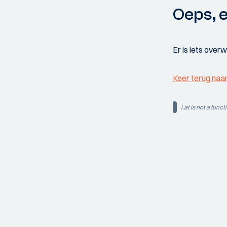
Oeps, e
Er is iets over
Keer terug naa
i.at is not a funct