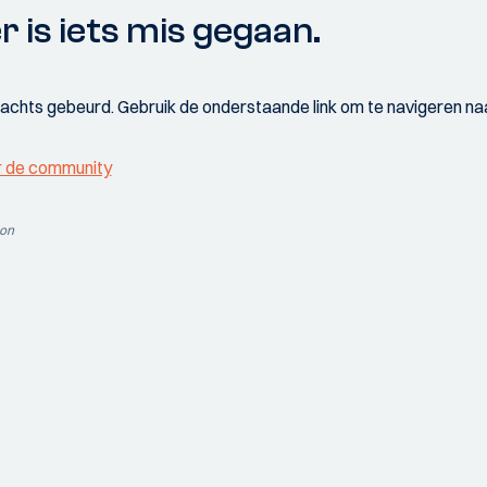
r is iets mis gegaan.
wachts gebeurd. Gebruik de onderstaande link om te navigeren naa
r de community
ion