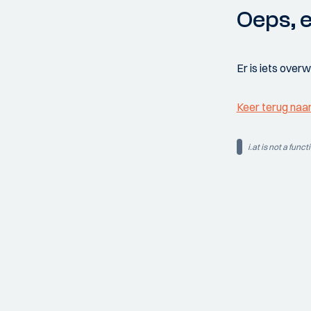
Oeps, e
Er is iets over
Keer terug naa
i.at is not a funct