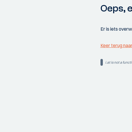
Oeps, e
Er is iets over
Keer terug naa
i.at is not a funct