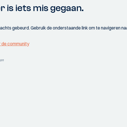
r is iets mis gegaan.
wachts gebeurd. Gebruik de onderstaande link om te navigeren naa
r de community
ion