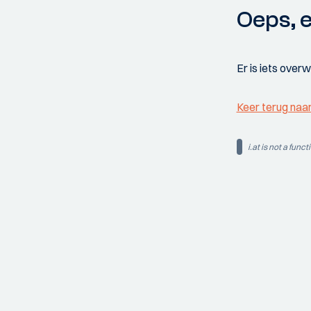
Oeps, e
Er is iets over
Keer terug naa
i.at is not a funct