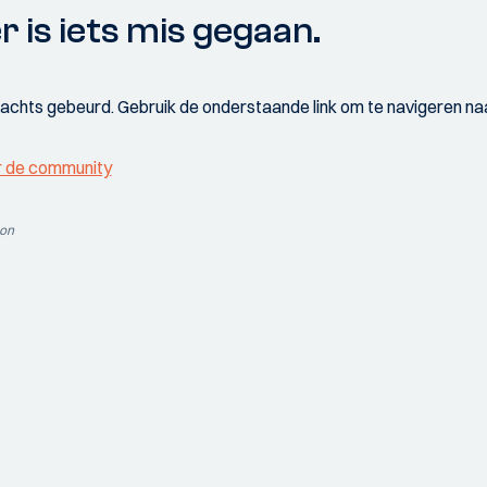
r is iets mis gegaan.
wachts gebeurd. Gebruik de onderstaande link om te navigeren naa
r de community
ion