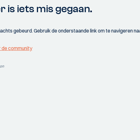
r is iets mis gegaan.
wachts gebeurd. Gebruik de onderstaande link om te navigeren naa
r de community
ion