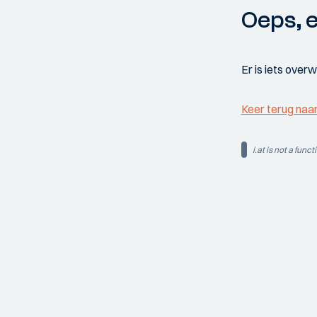
Oeps, e
Er is iets over
Keer terug naa
i.at is not a funct