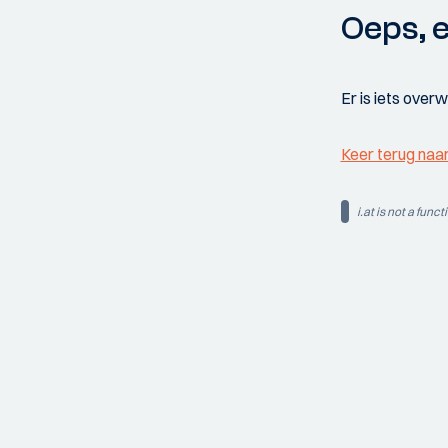
Oeps, e
Er is iets over
Keer terug naa
i.at is not a funct