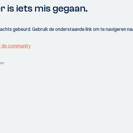
r is iets mis gegaan.
wachts gebeurd. Gebruik de onderstaande link om te navigeren naa
r de community
ion