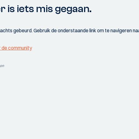
r is iets mis gegaan.
wachts gebeurd. Gebruik de onderstaande link om te navigeren naa
r de community
ion