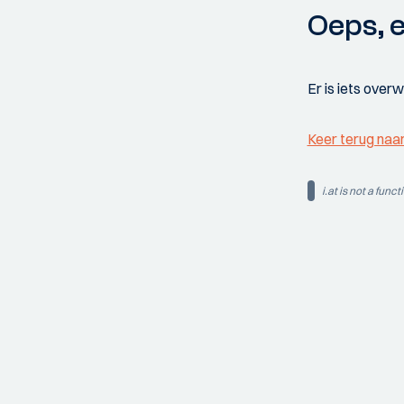
Oeps, e
Er is iets over
Keer terug naa
i.at is not a funct