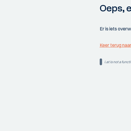
Oeps, e
Er is iets over
Keer terug naa
i.at is not a funct