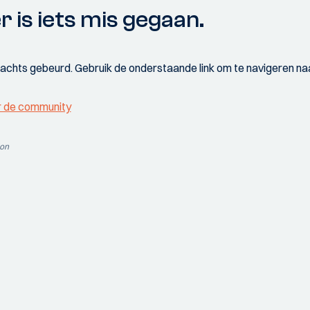
r is iets mis gegaan.
wachts gebeurd. Gebruik de onderstaande link om te navigeren naa
r de community
ion