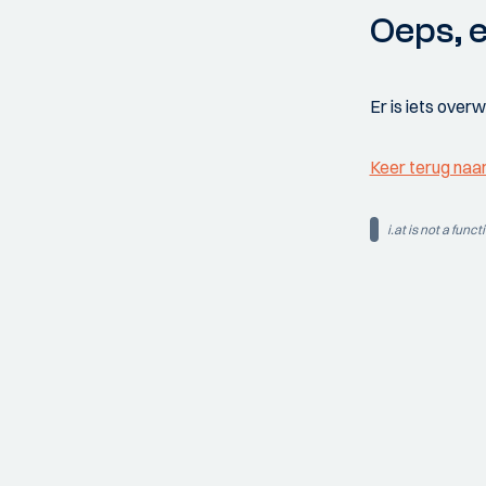
Oeps, e
Er is iets over
Keer terug naa
i.at is not a funct