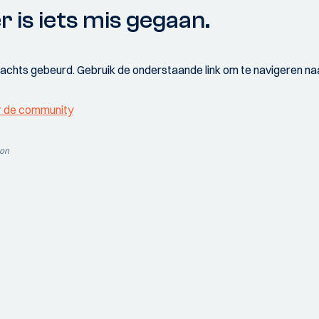
r is iets mis gegaan.
wachts gebeurd. Gebruik de onderstaande link om te navigeren naa
r de community
ion