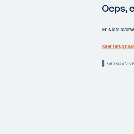
Oeps, e
Er is iets over
Keer terug naa
i.at is not a funct