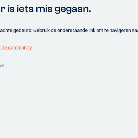
r is iets mis gegaan.
wachts gebeurd. Gebruik de onderstaande link om te navigeren naa
r de community
ion