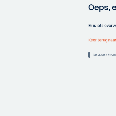
Oeps, e
Er is iets over
Keer terug naa
i.at is not a funct