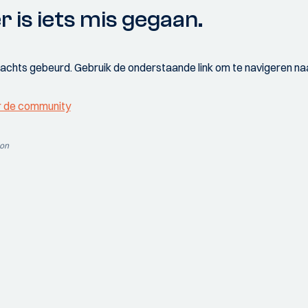
r is iets mis gegaan.
wachts gebeurd. Gebruik de onderstaande link om te navigeren naa
r de community
ion