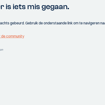
r is iets mis gegaan.
wachts gebeurd. Gebruik de onderstaande link om te navigeren naa
r de community
ion