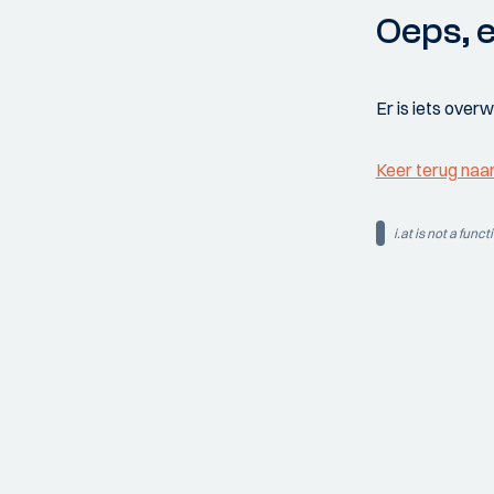
Oeps, e
Er is iets over
Keer terug naa
i.at is not a funct