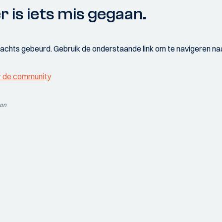
r is iets mis gegaan.
wachts gebeurd. Gebruik de onderstaande link om te navigeren naa
r de community
ion