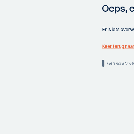
Oeps, e
Er is iets over
Keer terug naa
i.at is not a funct