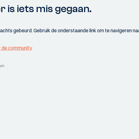
r is iets mis gegaan.
wachts gebeurd. Gebruik de onderstaande link om te navigeren naa
r de community
ion