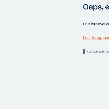
Oeps, e
Er is iets over
Keer terug naa
i.at is not a funct