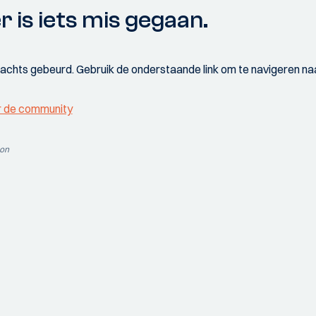
r is iets mis gegaan.
wachts gebeurd. Gebruik de onderstaande link om te navigeren naa
r de community
ion