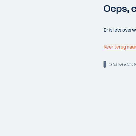
Oeps, e
Er is iets over
Keer terug naa
i.at is not a funct