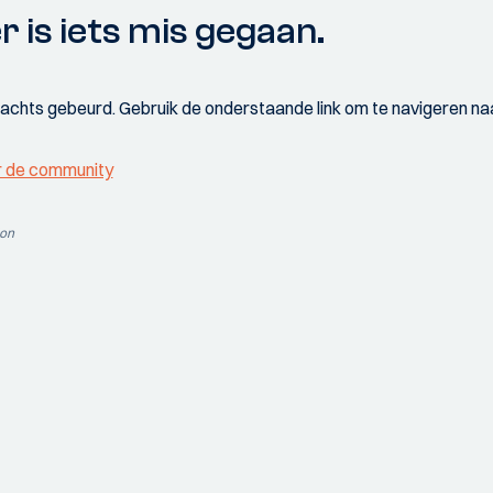
r is iets mis gegaan.
wachts gebeurd. Gebruik de onderstaande link om te navigeren naa
r de community
ion