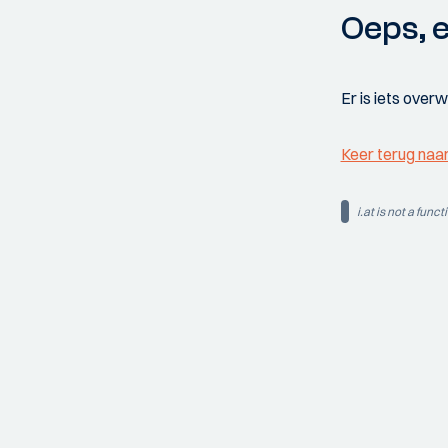
Oeps, e
Er is iets over
Keer terug naa
i.at is not a funct