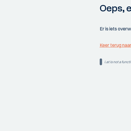
Oeps, e
Er is iets over
Keer terug naa
i.at is not a funct