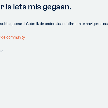
r is iets mis gegaan.
wachts gebeurd. Gebruik de onderstaande link om te navigeren naa
r de community
ion