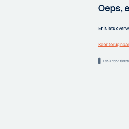
Oeps, e
Er is iets over
Keer terug naa
i.at is not a funct