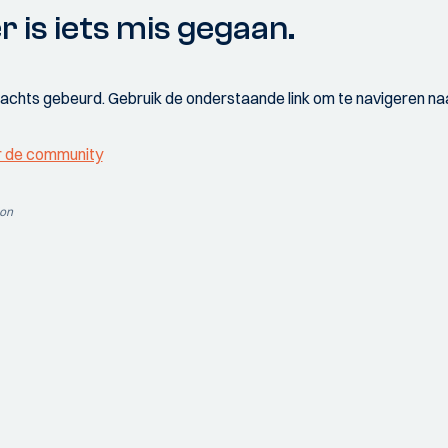
r is iets mis gegaan.
wachts gebeurd. Gebruik de onderstaande link om te navigeren naa
r de community
ion