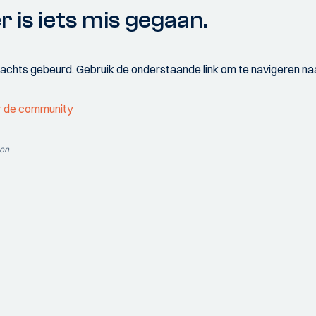
r is iets mis gegaan.
wachts gebeurd. Gebruik de onderstaande link om te navigeren naa
r de community
ion