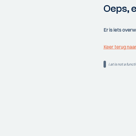
Oeps, e
Er is iets over
Keer terug naa
i.at is not a funct