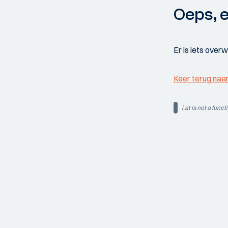
Oeps, e
Er is iets over
Keer terug naa
i.at is not a funct