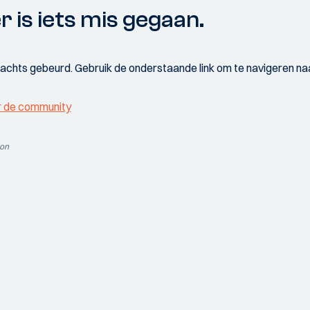
r is iets mis gegaan.
wachts gebeurd. Gebruik de onderstaande link om te navigeren naa
r de community
ion