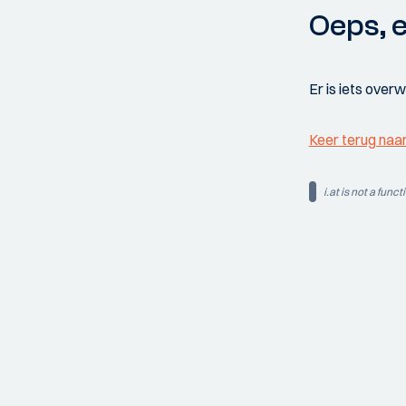
Oeps, e
Er is iets over
Keer terug naa
i.at is not a funct