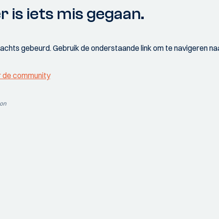
r is iets mis gegaan.
wachts gebeurd. Gebruik de onderstaande link om te navigeren naa
r de community
ion