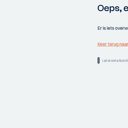
Oeps, e
Er is iets over
Keer terug naa
i.at is not a funct