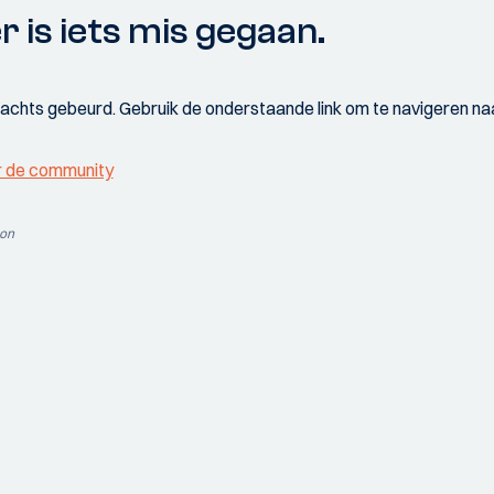
r is iets mis gegaan.
wachts gebeurd. Gebruik de onderstaande link om te navigeren naa
r de community
ion