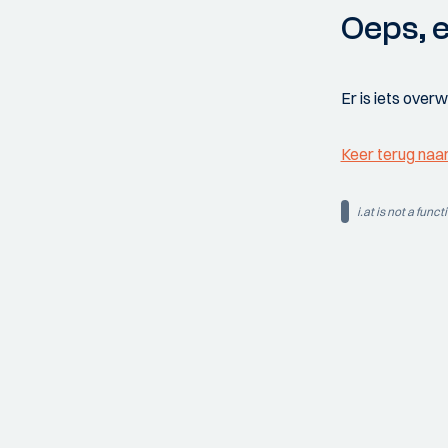
Oeps, e
Er is iets over
Keer terug naa
i.at is not a funct