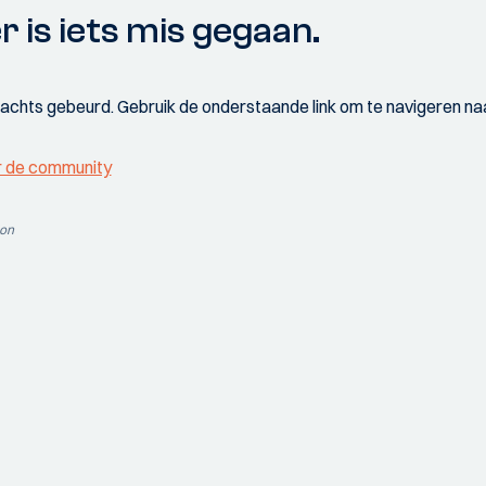
r is iets mis gegaan.
wachts gebeurd. Gebruik de onderstaande link om te navigeren naa
r de community
ion