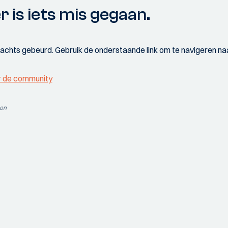
r is iets mis gegaan.
wachts gebeurd. Gebruik de onderstaande link om te navigeren naa
r de community
ion