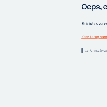
Oeps, e
Er is iets over
Keer terug naa
i.at is not a funct