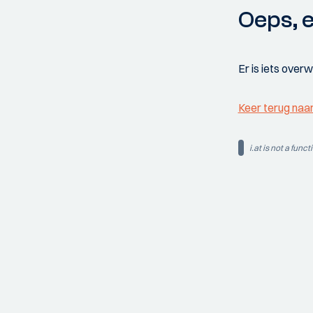
Oeps, e
Er is iets over
Keer terug naa
i.at is not a funct