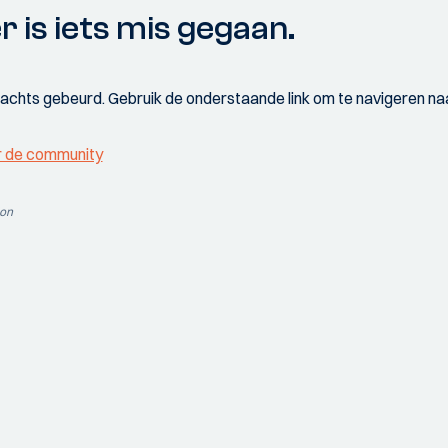
r is iets mis gegaan.
wachts gebeurd. Gebruik de onderstaande link om te navigeren naa
r de community
ion