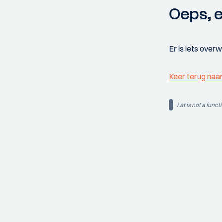
Oeps, e
Er is iets over
Keer terug naa
i.at is not a funct