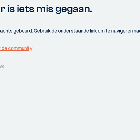
r is iets mis gegaan.
wachts gebeurd. Gebruik de onderstaande link om te navigeren naa
r de community
ion