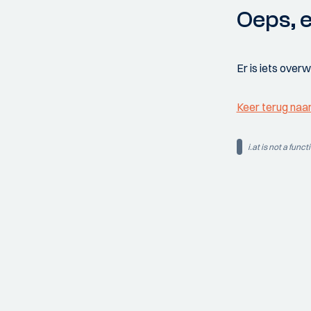
Oeps, e
Er is iets over
Keer terug naa
i.at is not a funct