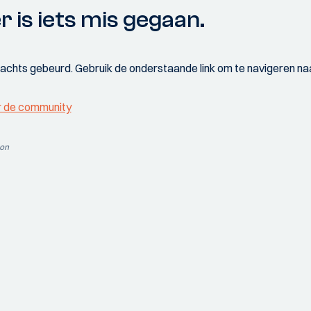
r is iets mis gegaan.
wachts gebeurd. Gebruik de onderstaande link om te navigeren naa
r de community
ion