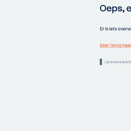
Oeps, e
Er is iets over
Keer terug naa
i.at is not a funct