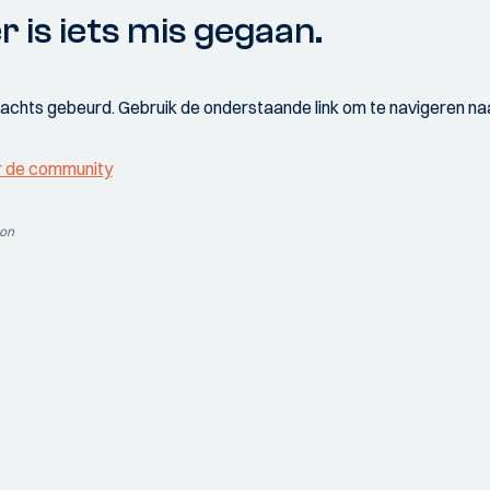
r is iets mis gegaan.
wachts gebeurd. Gebruik de onderstaande link om te navigeren naa
r de community
ion