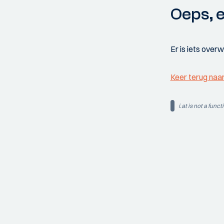
Oeps, e
Er is iets over
Keer terug naa
i.at is not a funct