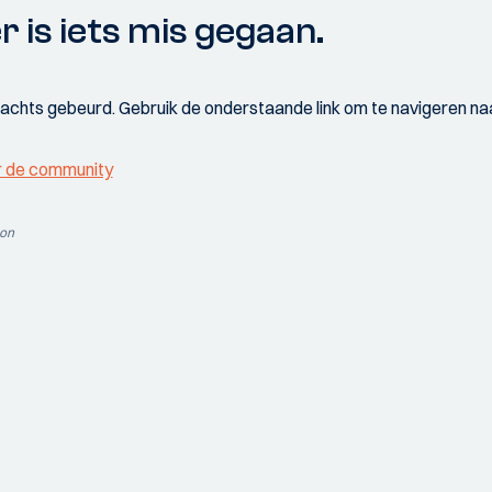
r is iets mis gegaan.
wachts gebeurd. Gebruik de onderstaande link om te navigeren naa
r de community
ion