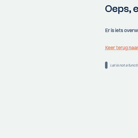
Oeps, e
Er is iets over
Keer terug naa
i.at is not a funct