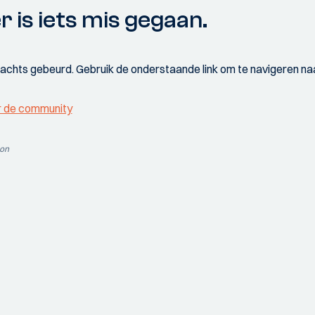
r is iets mis gegaan.
wachts gebeurd. Gebruik de onderstaande link om te navigeren naa
r de community
ion